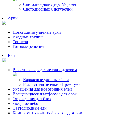
Светодиодные Деды Морозы
Светодиодные Снегурочки
Арки
Новогодние уличные арки
Входные группы
Тоннели
Готовые решения
Ели
Высотные городские ели с декором
Каркасные уличные ёлки
Реалистичные ёлки «Премиум»
Украшения для новогодних елей
Вращающиеся платформы для ёлок
Ограждения для ёлок
Звёздное небо
Светодиодные ели
Комплекты хвойных ёлочек с декором