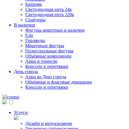
Бахрома
Светодиодная нить 24в
Светодиодная нить 220в
Спайдеры
В наличии
Фигуры животных в наличии
Ели
Гирлянды
Мишурные фигуры
Полигональные фигуры
Объёмные композиции
Арки и тоннели
Консоли и перетяжки
День города
Арки ко Дню города
Объёмные и флаговые декорации
Консоли и перетяжки
Услуги
Дизайн и визуализация
Тендерное сопровождение