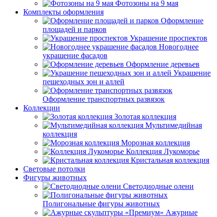
Фотозоны на 9 мая
Комплекты оформления
Оформление
площадей и парков
Украшение проспектов
Новогоднее
украшение фасадов
Оформление деревьев
Украшение
пешеходных зон и аллей
Оформление транспортных развязок
Коллекции
Золотая коллекция
Мультимедийная
коллекция
Морозная коллекция
Коллекция Лукоморье
Кристальная коллекция
Световые потолки
Фигуры животных
Светодиодные олени
Полигональные фигуры животных
Ажурные