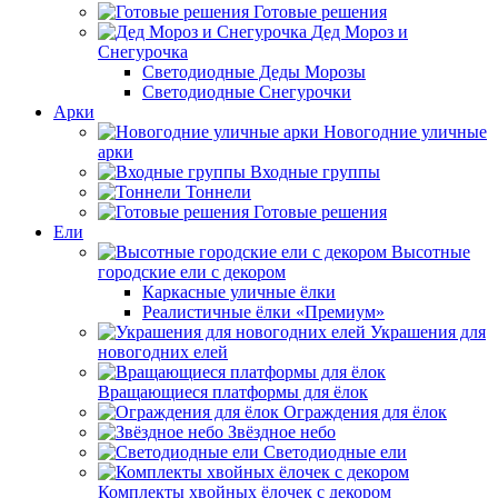
Готовые решения
Дед Мороз и
Снегурочка
Светодиодные Деды Морозы
Светодиодные Снегурочки
Арки
Новогодние уличные
арки
Входные группы
Тоннели
Готовые решения
Ели
Высотные
городские ели с декором
Каркасные уличные ёлки
Реалистичные ёлки «Премиум»
Украшения для
новогодних елей
Вращающиеся платформы для ёлок
Ограждения для ёлок
Звёздное небо
Светодиодные ели
Комплекты хвойных ёлочек с декором