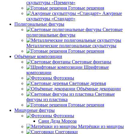
скульптуры «Премиум»
Готовые решения
Ажурные
скульптуры «Стандарт»
Полигональные фигуры
Световые
полигональные фигуры
Металлические полигональные скульптуры
Готовые решения
Объёмные композиции
Световые фонтаны
Шрифтовые
композиции
Фотозоны
Световые деревья
Объёмные декорации
Световые
фигуры из пластика
Готовые решения
Мишурные фигуры
Фотозоны
Сани Деда Мороза
Матрёшки из мишуры
Снеговики