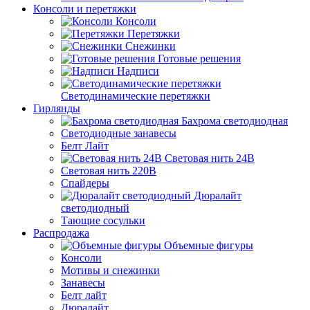
Консоли и перетяжки
Консоли
Перетяжки
Снежинки
Готовые решения
Надписи
Светодинамические перетяжки
Гирлянды
Бахрома светодиодная
Светодиодные занавесы
Белт Лайт
Световая нить 24В
Световая нить 220В
Спайдеры
Дюралайт
светодиодный
Тающие сосульки
Распродажа
Объемные фигуры
Консоли
Мотивы и снежинки
Занавесы
Белт лайт
Дюралайт