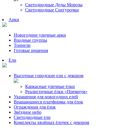
Светодиодные Деды Морозы
Светодиодные Снегурочки
Арки
Новогодние уличные арки
Входные группы
Тоннели
Готовые решения
Ели
Высотные городские ели с декором
Каркасные уличные ёлки
Реалистичные ёлки «Премиум»
Украшения для новогодних елей
Вращающиеся платформы для ёлок
Ограждения для ёлок
Звёздное небо
Светодиодные ели
Комплекты хвойных ёлочек с декором