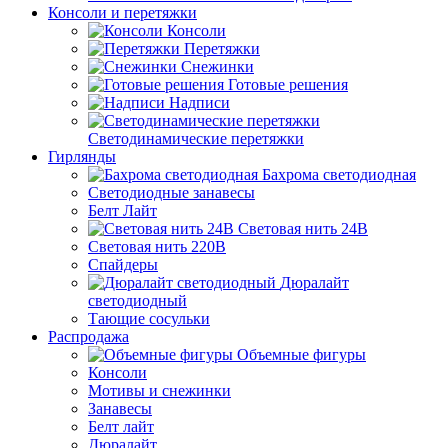
Консоли и перетяжки
Консоли
Перетяжки
Снежинки
Готовые решения
Надписи
Светодинамические перетяжки
Гирлянды
Бахрома светодиодная
Светодиодные занавесы
Белт Лайт
Световая нить 24В
Световая нить 220В
Спайдеры
Дюралайт
светодиодный
Тающие сосульки
Распродажа
Объемные фигуры
Консоли
Мотивы и снежинки
Занавесы
Белт лайт
Дюралайт