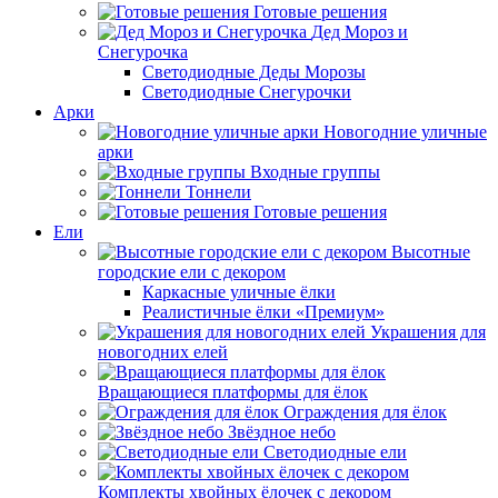
Готовые решения
Дед Мороз и
Снегурочка
Светодиодные Деды Морозы
Светодиодные Снегурочки
Арки
Новогодние уличные
арки
Входные группы
Тоннели
Готовые решения
Ели
Высотные
городские ели с декором
Каркасные уличные ёлки
Реалистичные ёлки «Премиум»
Украшения для
новогодних елей
Вращающиеся платформы для ёлок
Ограждения для ёлок
Звёздное небо
Светодиодные ели
Комплекты хвойных ёлочек с декором