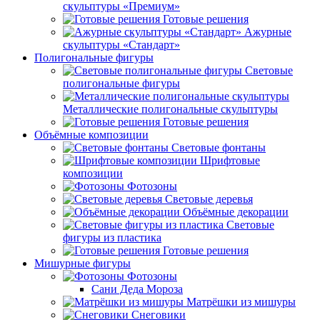
скульптуры «Премиум»
Готовые решения
Ажурные
скульптуры «Стандарт»
Полигональные фигуры
Световые
полигональные фигуры
Металлические полигональные скульптуры
Готовые решения
Объёмные композиции
Световые фонтаны
Шрифтовые
композиции
Фотозоны
Световые деревья
Объёмные декорации
Световые
фигуры из пластика
Готовые решения
Мишурные фигуры
Фотозоны
Сани Деда Мороза
Матрёшки из мишуры
Снеговики