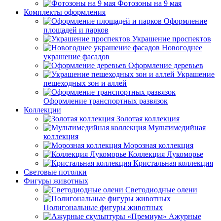
Фотозоны на 9 мая
Комплекты оформления
Оформление
площадей и парков
Украшение проспектов
Новогоднее
украшение фасадов
Оформление деревьев
Украшение
пешеходных зон и аллей
Оформление транспортных развязок
Коллекции
Золотая коллекция
Мультимедийная
коллекция
Морозная коллекция
Коллекция Лукоморье
Кристальная коллекция
Световые потолки
Фигуры животных
Светодиодные олени
Полигональные фигуры животных
Ажурные