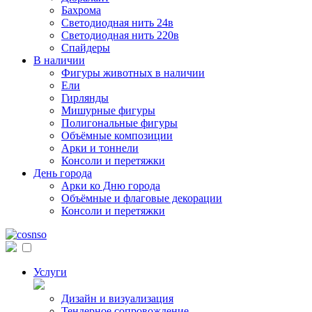
Бахрома
Светодиодная нить 24в
Светодиодная нить 220в
Спайдеры
В наличии
Фигуры животных в наличии
Ели
Гирлянды
Мишурные фигуры
Полигональные фигуры
Объёмные композиции
Арки и тоннели
Консоли и перетяжки
День города
Арки ко Дню города
Объёмные и флаговые декорации
Консоли и перетяжки
Услуги
Дизайн и визуализация
Тендерное сопровождение