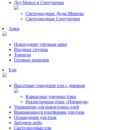
Дед Мороз и Снегурочка
Светодиодные Деды Морозы
Светодиодные Снегурочки
Арки
Новогодние уличные арки
Входные группы
Тоннели
Готовые решения
Ели
Высотные городские ели с декором
Каркасные уличные ёлки
Реалистичные ёлки «Премиум»
Украшения для новогодних елей
Вращающиеся платформы для ёлок
Ограждения для ёлок
Звёздное небо
Светодиодные ели