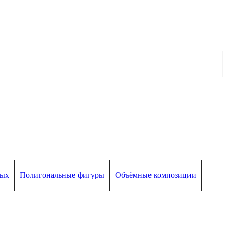
ных
Полигональные фигуры
Объёмные композиции
ии
День города