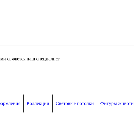
ми свяжется наш специалист
формления
Коллекции
Световые потолки
Фигуры живот
и
Консоли и перетяжки
Гирлянды
Распродажа
В налич