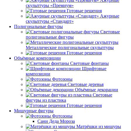
Ажурные
скульптуры «Премиум»
Готовые решения
Ажурные
скульптуры «Стандарт»
Полигональные фигуры
Световые
полигональные фигуры
Металлические полигональные скульптуры
Готовые решения
Объёмные композиции
Световые фонтаны
Шрифтовые
композиции
Фотозоны
Световые деревья
Объёмные декорации
Световые
фигуры из пластика
Готовые решения
Мишурные фигуры
Фотозоны
Сани Деда Мороза
Матрёшки из мишуры