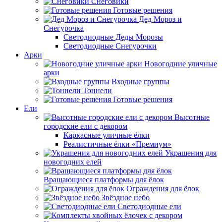
Снеговики
Готовые решения
Дед Мороз и
Снегурочка
Светодиодные Деды Морозы
Светодиодные Снегурочки
Арки
Новогодние уличные
арки
Входные группы
Тоннели
Готовые решения
Ели
Высотные
городские ели с декором
Каркасные уличные ёлки
Реалистичные ёлки «Премиум»
Украшения для
новогодних елей
Вращающиеся платформы для ёлок
Ограждения для ёлок
Звёздное небо
Светодиодные ели