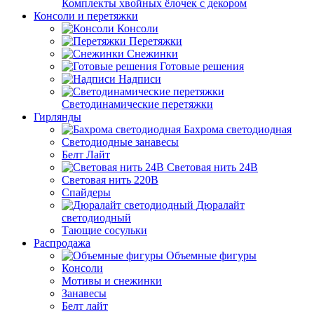
Комплекты хвойных ёлочек с декором
Консоли и перетяжки
Консоли
Перетяжки
Снежинки
Готовые решения
Надписи
Светодинамические перетяжки
Гирлянды
Бахрома светодиодная
Светодиодные занавесы
Белт Лайт
Световая нить 24В
Световая нить 220В
Спайдеры
Дюралайт
светодиодный
Тающие сосульки
Распродажа
Объемные фигуры
Консоли
Мотивы и снежинки
Занавесы
Белт лайт