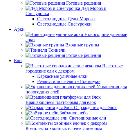
Готовые решения
Дед Мороз и
Снегурочка
Светодиодные Деды Морозы
Светодиодные Снегурочки
Арки
Новогодние уличные
арки
Входные группы
Тоннели
Готовые решения
Ели
Высотные
городские ели с декором
Каркасные уличные ёлки
Реалистичные ёлки «Премиум»
Украшения для
новогодних елей
Вращающиеся платформы для ёлок
Ограждения для ёлок
Звёздное небо
Светодиодные ели
Комплекты хвойных ёлочек с декором