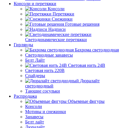
Консоли и перетяжки
Консоли
Перетяжки
Снежинки
Готовые решения
Надписи
Светодинамические перетяжки
Гирлянды
Бахрома светодиодная
Светодиодные занавесы
Белт Лайт
Световая нить 24В
Световая нить 220В
Спайдеры
Дюралайт
светодиодный
Тающие сосульки
Распродажа
Объемные фигуры
Консоли
Мотивы и снежинки
Занавесы
Белт лайт
Дюралайт