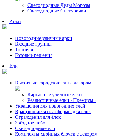
Светодиодные Деды Морозы
Светодиодные Снегурочки
Арки
Новогодние уличные арки
Входные группы
Тоннели
Готовые решения
Ели
Высотные городские ели с декором
Каркасные уличные ёлки
Реалистичные ёлки «Премиум»
Украшения для новогодних елей
Вращающиеся платформы для ёлок
Ограждения для ёлок
Звёздное небо
Светодиодные ели
Комплекты хвойных ёлочек с декором