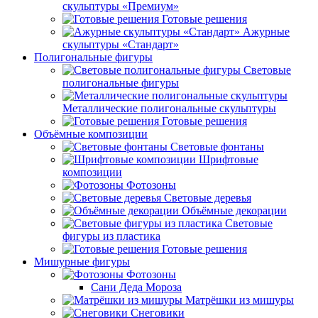
скульптуры «Премиум»
Готовые решения
Ажурные
скульптуры «Стандарт»
Полигональные фигуры
Световые
полигональные фигуры
Металлические полигональные скульптуры
Готовые решения
Объёмные композиции
Световые фонтаны
Шрифтовые
композиции
Фотозоны
Световые деревья
Объёмные декорации
Световые
фигуры из пластика
Готовые решения
Мишурные фигуры
Фотозоны
Сани Деда Мороза
Матрёшки из мишуры
Снеговики