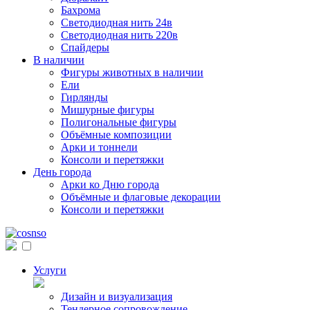
Бахрома
Светодиодная нить 24в
Светодиодная нить 220в
Спайдеры
В наличии
Фигуры животных в наличии
Ели
Гирлянды
Мишурные фигуры
Полигональные фигуры
Объёмные композиции
Арки и тоннели
Консоли и перетяжки
День города
Арки ко Дню города
Объёмные и флаговые декорации
Консоли и перетяжки
Услуги
Дизайн и визуализация
Тендерное сопровождение