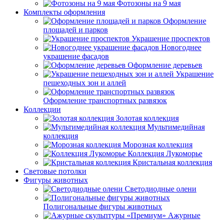
Фотозоны на 9 мая
Комплекты оформления
Оформление
площадей и парков
Украшение проспектов
Новогоднее
украшение фасадов
Оформление деревьев
Украшение
пешеходных зон и аллей
Оформление транспортных развязок
Коллекции
Золотая коллекция
Мультимедийная
коллекция
Морозная коллекция
Коллекция Лукоморье
Кристальная коллекция
Световые потолки
Фигуры животных
Светодиодные олени
Полигональные фигуры животных
Ажурные