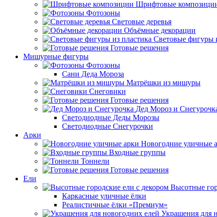
Шрифтовые композици
Фотозоны
Световые деревья
Объёмные декорации
Световые фигуры 
Готовые решения
Мишурные фигуры
Фотозоны
Сани Деда Мороза
Матрёшки из мишуры
Снеговики
Готовые решения
Дед Мороз и Снегурочк
Светодиодные Деды Морозы
Светодиодные Снегурочки
Арки
Новогодние уличные 
Входные группы
Тоннели
Готовые решения
Ели
Высотные гор
Каркасные уличные ёлки
Реалистичные ёлки «Премиум»
Украшения для 