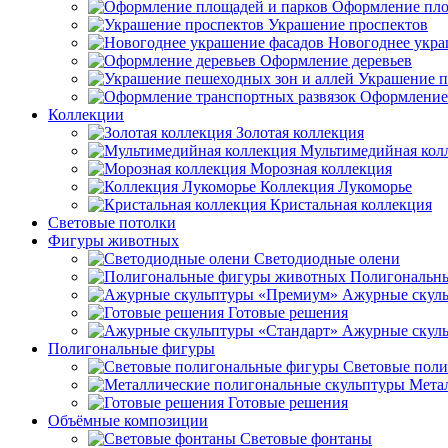
Оформление пло
Украшение проспектов
Новогоднее укра
Оформление деревьев
Украшение п
Оформление 
Коллекции
Золотая коллекция
Мультимедийная кол
Морозная коллекция
Коллекция Лукоморье
Кристальная коллекция
Световые потолки
Фигуры животных
Светодиодные олени
Полигональн
Ажурные скул
Готовые решения
Ажурные скуль
Полигональные фигуры
Световые пол
Мета
Готовые решения
Объёмные композиции
Световые фонтаны