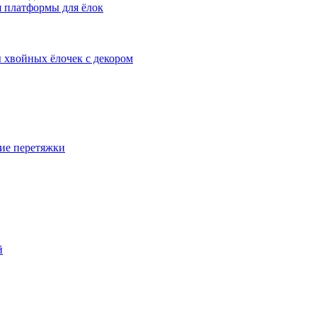
 платформы для ёлок
 хвойных ёлочек с декором
ие перетяжки
й