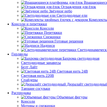
Вращающиеся
Ограждения для ёлок
Звёздное небо
Светодиодные ели
Комплекты
Консоли и перетяжки
Консоли
Перетяжки
Снежинки
Готовые решения
Надписи
Светодинамическ
Гирлянды
Бахрома светодиодная
Светодиодные занавесы
Белт Лайт
Световая нить 24В
Световая нить 220В
Спайдеры
Дюралайт светодиодны
Тающие сосульки
Распродажа
Объемные фигуры
Консоли
Мотивы и снежинки