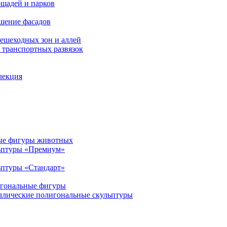
щадей и парков
шение фасадов
ешеходных зон и аллей
транспортных развязок
лекция
ые фигуры животных
ьптуры «Премиум»
птуры «Стандарт»
игональные фигуры
ллические полигональные скульптуры