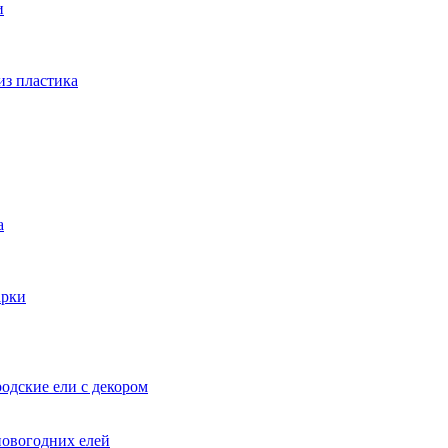
и
из пластика
а
арки
одские ели с декором
новогодних елей