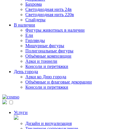
Бахрома
Светодиодная нить 24в
Светодиодная нить 220в
Спайдеры
В наличии
Фигуры животных в наличии
Ели
Гирлянды
Мишурные фигуры
Полигональные фигуры
Объёмные композиции
Арки и тоннели
Консоли и перетяжки
День города
Арки ко Дню города
Объёмные и флаговые декорации
Консоли и перетяжки
Услуги
Дизайн и визуализация
Тендерное сопровождение