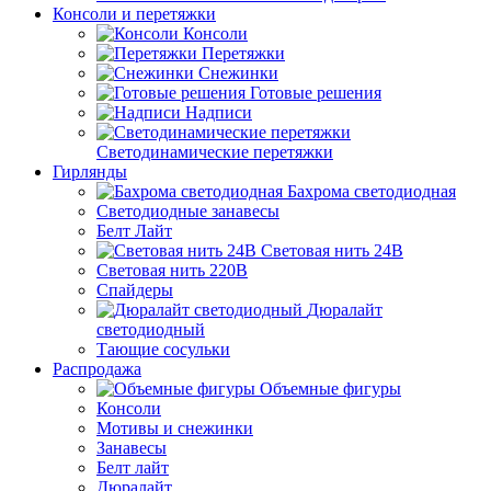
Консоли и перетяжки
Консоли
Перетяжки
Снежинки
Готовые решения
Надписи
Светодинамические перетяжки
Гирлянды
Бахрома светодиодная
Светодиодные занавесы
Белт Лайт
Световая нить 24В
Световая нить 220В
Спайдеры
Дюралайт
светодиодный
Тающие сосульки
Распродажа
Объемные фигуры
Консоли
Мотивы и снежинки
Занавесы
Белт лайт
Дюралайт