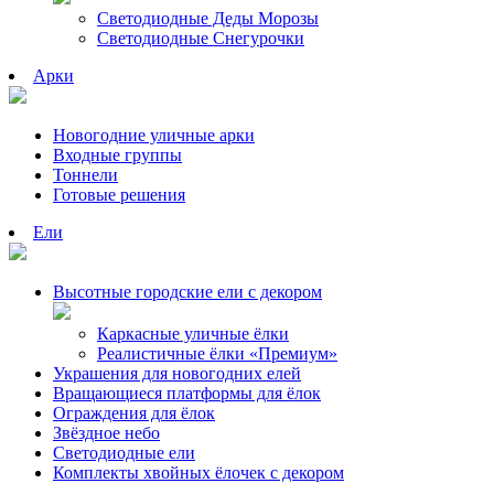
Светодиодные Деды Морозы
Светодиодные Снегурочки
Арки
Новогодние уличные арки
Входные группы
Тоннели
Готовые решения
Ели
Высотные городские ели с декором
Каркасные уличные ёлки
Реалистичные ёлки «Премиум»
Украшения для новогодних елей
Вращающиеся платформы для ёлок
Ограждения для ёлок
Звёздное небо
Светодиодные ели
Комплекты хвойных ёлочек с декором