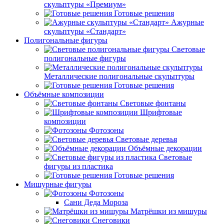
скульптуры «Премиум»
Готовые решения
Ажурные
скульптуры «Стандарт»
Полигональные фигуры
Световые
полигональные фигуры
Металлические полигональные скульптуры
Готовые решения
Объёмные композиции
Световые фонтаны
Шрифтовые
композиции
Фотозоны
Световые деревья
Объёмные декорации
Световые
фигуры из пластика
Готовые решения
Мишурные фигуры
Фотозоны
Сани Деда Мороза
Матрёшки из мишуры
Снеговики