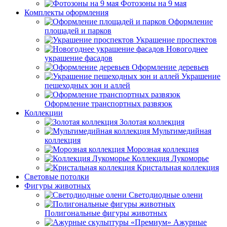
Фотозоны на 9 мая
Комплекты оформления
Оформление
площадей и парков
Украшение проспектов
Новогоднее
украшение фасадов
Оформление деревьев
Украшение
пешеходных зон и аллей
Оформление транспортных развязок
Коллекции
Золотая коллекция
Мультимедийная
коллекция
Морозная коллекция
Коллекция Лукоморье
Кристальная коллекция
Световые потолки
Фигуры животных
Светодиодные олени
Полигональные фигуры животных
Ажурные