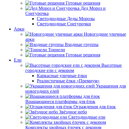
Готовые решения
Дед Мороз и
Снегурочка
Светодиодные Деды Морозы
Светодиодные Снегурочки
Арки
Новогодние уличные
арки
Входные группы
Тоннели
Готовые решения
Ели
Высотные
городские ели с декором
Каркасные уличные ёлки
Реалистичные ёлки «Премиум»
Украшения для
новогодних елей
Вращающиеся платформы для ёлок
Ограждения для ёлок
Звёздное небо
Светодиодные ели
Комплекты хвойных ёлочек с декором