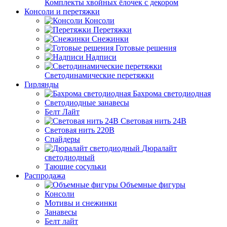
Комплекты хвойных ёлочек с декором
Консоли и перетяжки
Консоли
Перетяжки
Снежинки
Готовые решения
Надписи
Светодинамические перетяжки
Гирлянды
Бахрома светодиодная
Светодиодные занавесы
Белт Лайт
Световая нить 24В
Световая нить 220В
Спайдеры
Дюралайт
светодиодный
Тающие сосульки
Распродажа
Объемные фигуры
Консоли
Мотивы и снежинки
Занавесы
Белт лайт