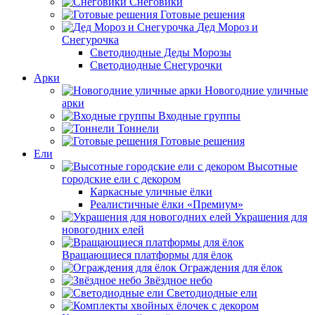
Снеговики
Готовые решения
Дед Мороз и
Снегурочка
Светодиодные Деды Морозы
Светодиодные Снегурочки
Арки
Новогодние уличные
арки
Входные группы
Тоннели
Готовые решения
Ели
Высотные
городские ели с декором
Каркасные уличные ёлки
Реалистичные ёлки «Премиум»
Украшения для
новогодних елей
Вращающиеся платформы для ёлок
Ограждения для ёлок
Звёздное небо
Светодиодные ели