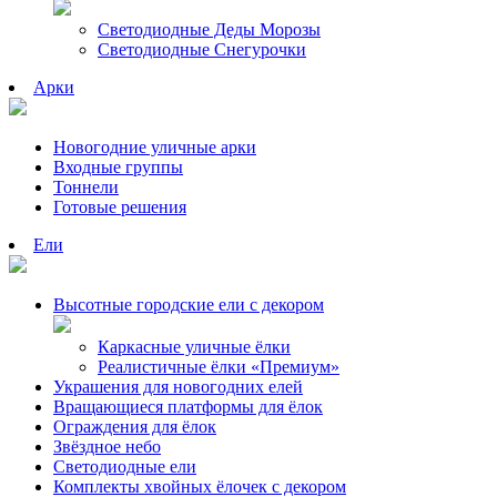
Светодиодные Деды Морозы
Светодиодные Снегурочки
Арки
Новогодние уличные арки
Входные группы
Тоннели
Готовые решения
Ели
Высотные городские ели с декором
Каркасные уличные ёлки
Реалистичные ёлки «Премиум»
Украшения для новогодних елей
Вращающиеся платформы для ёлок
Ограждения для ёлок
Звёздное небо
Светодиодные ели
Комплекты хвойных ёлочек с декором