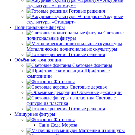
Ажурные
скульптуры «Премиум»
Готовые решения
Ажурные
скульптуры «Стандарт»
Полигональные фигуры
Световые
полигональные фигуры
Металлические полигональные скульптуры
Готовые решения
Объёмные композиции
Световые фонтаны
Шрифтовые
композиции
Фотозоны
Световые деревья
Объёмные декорации
Световые
фигуры из пластика
Готовые решения
Мишурные фигуры
Фотозоны
Сани Деда Мороза
Матрёшки из мишуры