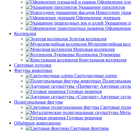
Оформление пло
Украшение проспектов
Новогоднее укра
Оформление деревьев
Украшение п
Оформление 
Коллекции
Золотая коллекция
Мультимедийная кол
Морозная коллекция
Коллекция Лукоморье
Кристальная коллекция
Световые потолки
Фигуры животных
Светодиодные олени
Полигональн
Ажурные скул
Готовые решения
Ажурные скуль
Полигональные фигуры
Световые пол
Мета
Готовые решения
Объёмные композиции
Световые фонтаны