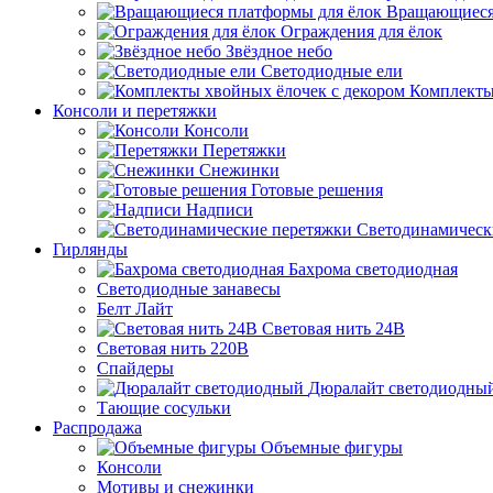
Вращающиеся
Ограждения для ёлок
Звёздное небо
Светодиодные ели
Комплекты
Консоли и перетяжки
Консоли
Перетяжки
Снежинки
Готовые решения
Надписи
Светодинамическ
Гирлянды
Бахрома светодиодная
Светодиодные занавесы
Белт Лайт
Световая нить 24В
Световая нить 220В
Спайдеры
Дюралайт светодиодны
Тающие сосульки
Распродажа
Объемные фигуры
Консоли
Мотивы и снежинки