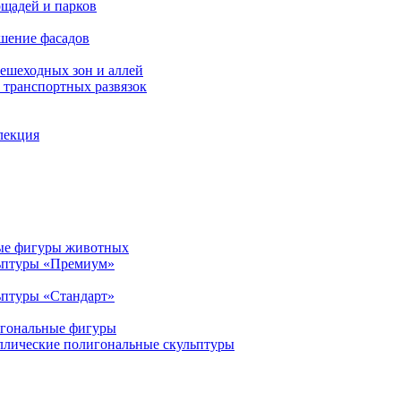
щадей и парков
шение фасадов
ешеходных зон и аллей
транспортных развязок
лекция
ые фигуры животных
ьптуры «Премиум»
птуры «Стандарт»
игональные фигуры
ллические полигональные скульптуры