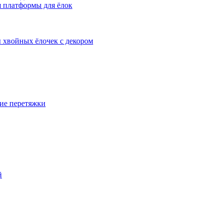
 платформы для ёлок
 хвойных ёлочек с декором
ие перетяжки
й