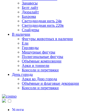
Занавесы
Белт лайт
Дюралайт
Бахрома
Светодиодная нить 24в
Светодиодная нить 220в
Спайдеры
В наличии
Фигуры животных в наличии
Ели
Гирлянды
Мишурные фигуры
Полигональные фигуры
Объёмные композиции
Арки и тоннели
Консоли и перетяжки
День города
Арки ко Дню города
Объёмные и флаговые декорации
Консоли и перетяжки
Услуги