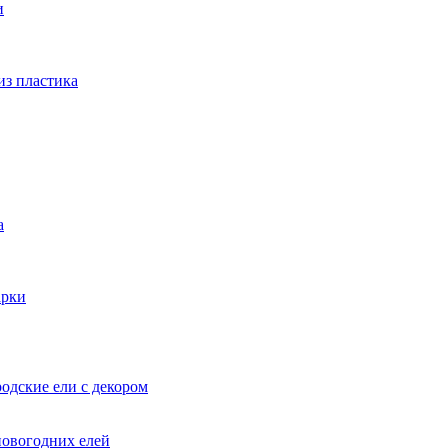
и
из пластика
а
арки
одские ели с декором
новогодних елей