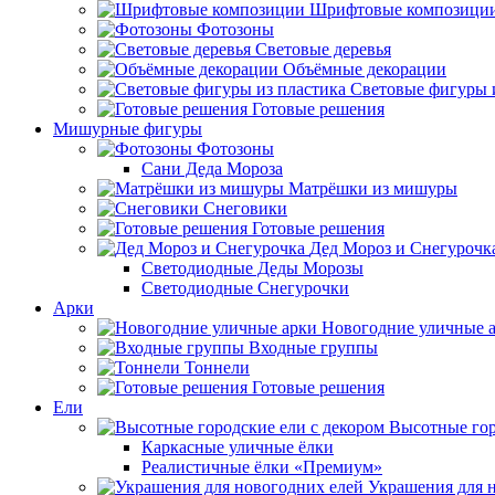
Шрифтовые композици
Фотозоны
Световые деревья
Объёмные декорации
Световые фигуры 
Готовые решения
Мишурные фигуры
Фотозоны
Сани Деда Мороза
Матрёшки из мишуры
Снеговики
Готовые решения
Дед Мороз и Снегурочк
Светодиодные Деды Морозы
Светодиодные Снегурочки
Арки
Новогодние уличные 
Входные группы
Тоннели
Готовые решения
Ели
Высотные гор
Каркасные уличные ёлки
Реалистичные ёлки «Премиум»
Украшения для 