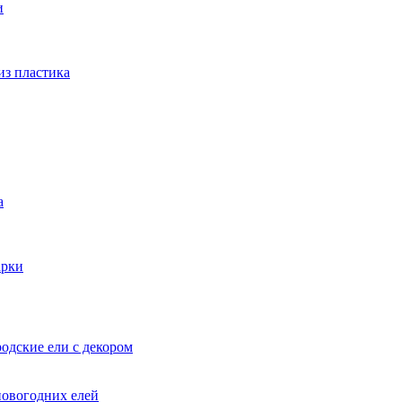
и
из пластика
а
арки
одские ели с декором
новогодних елей