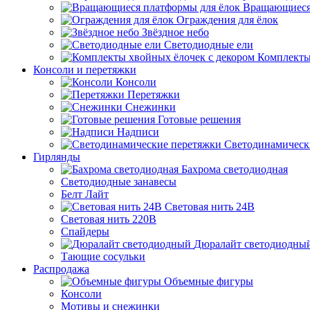
Вращающиеся
Ограждения для ёлок
Звёздное небо
Светодиодные ели
Комплекты
Консоли и перетяжки
Консоли
Перетяжки
Снежинки
Готовые решения
Надписи
Светодинамическ
Гирлянды
Бахрома светодиодная
Светодиодные занавесы
Белт Лайт
Световая нить 24В
Световая нить 220В
Спайдеры
Дюралайт светодиодны
Тающие сосульки
Распродажа
Объемные фигуры
Консоли
Мотивы и снежинки