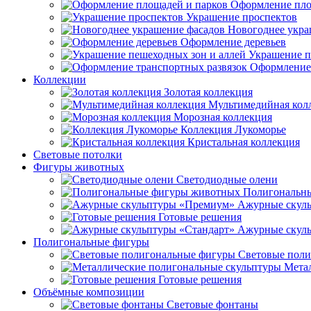
Оформление пло
Украшение проспектов
Новогоднее укра
Оформление деревьев
Украшение п
Оформление 
Коллекции
Золотая коллекция
Мультимедийная кол
Морозная коллекция
Коллекция Лукоморье
Кристальная коллекция
Световые потолки
Фигуры животных
Светодиодные олени
Полигональн
Ажурные скул
Готовые решения
Ажурные скуль
Полигональные фигуры
Световые пол
Мета
Готовые решения
Объёмные композиции
Световые фонтаны