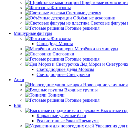
Шрифтовые композици
Фотозоны
Световые деревья
Объёмные декорации
Световые фигуры 
Готовые решения
Мишурные фигуры
Фотозоны
Сани Деда Мороза
Матрёшки из мишуры
Снеговики
Готовые решения
Дед Мороз и Снегурочк
Светодиодные Деды Морозы
Светодиодные Снегурочки
Арки
Новогодние уличные 
Входные группы
Тоннели
Готовые решения
Ели
Высотные гор
Каркасные уличные ёлки
Реалистичные ёлки «Премиум»
Украшения для 