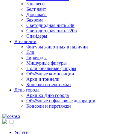
Занавесы
Белт лайт
Дюралайт
Бахрома
Светодиодная нить 24в
Светодиодная нить 220в
Спайдеры
В наличии
Фигуры животных в наличии
Ели
Гирлянды
Мишурные фигуры
Полигональные фигуры
Объёмные композиции
Арки и тоннели
Консоли и перетяжки
День города
Арки ко Дню города
Объёмные и флаговые декорации
Консоли и перетяжки
Услуги