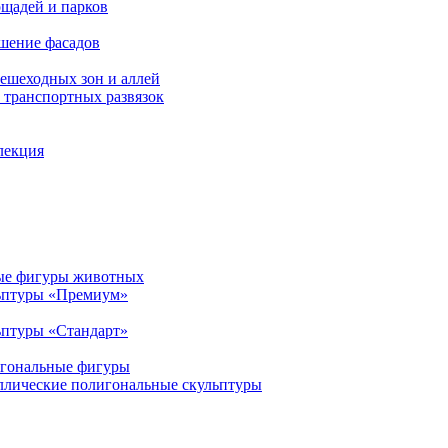
щадей и парков
шение фасадов
ешеходных зон и аллей
транспортных развязок
лекция
ые фигуры животных
ьптуры «Премиум»
птуры «Стандарт»
игональные фигуры
ллические полигональные скульптуры