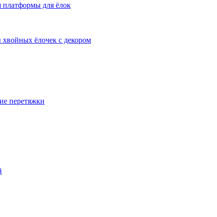
 платформы для ёлок
 хвойных ёлочек с декором
ие перетяжки
й