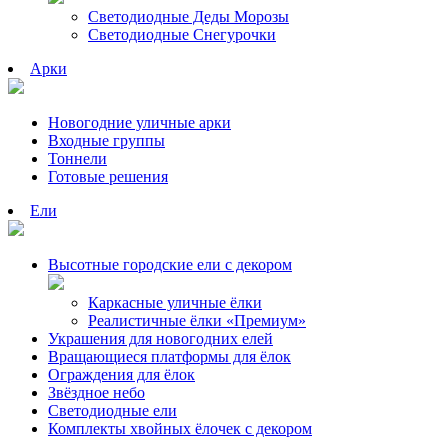
Светодиодные Деды Морозы
Светодиодные Снегурочки
Арки
Новогодние уличные арки
Входные группы
Тоннели
Готовые решения
Ели
Высотные городские ели с декором
Каркасные уличные ёлки
Реалистичные ёлки «Премиум»
Украшения для новогодних елей
Вращающиеся платформы для ёлок
Ограждения для ёлок
Звёздное небо
Светодиодные ели
Комплекты хвойных ёлочек с декором