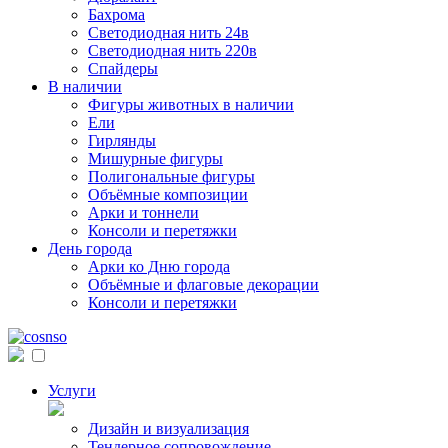
Бахрома
Светодиодная нить 24в
Светодиодная нить 220в
Спайдеры
В наличии
Фигуры животных в наличии
Ели
Гирлянды
Мишурные фигуры
Полигональные фигуры
Объёмные композиции
Арки и тоннели
Консоли и перетяжки
День города
Арки ко Дню города
Объёмные и флаговые декорации
Консоли и перетяжки
Услуги
Дизайн и визуализация
Тендерное сопровождение