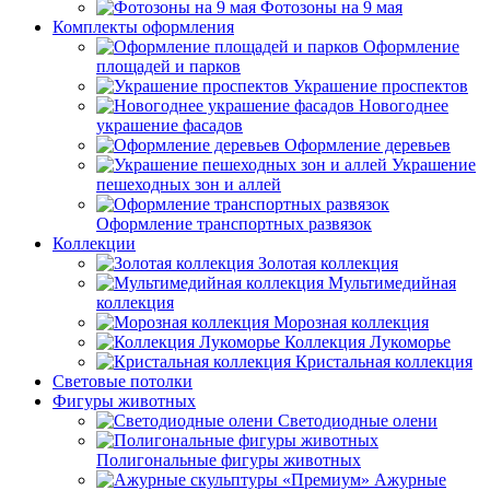
Фотозоны на 9 мая
Комплекты оформления
Оформление
площадей и парков
Украшение проспектов
Новогоднее
украшение фасадов
Оформление деревьев
Украшение
пешеходных зон и аллей
Оформление транспортных развязок
Коллекции
Золотая коллекция
Мультимедийная
коллекция
Морозная коллекция
Коллекция Лукоморье
Кристальная коллекция
Световые потолки
Фигуры животных
Светодиодные олени
Полигональные фигуры животных
Ажурные