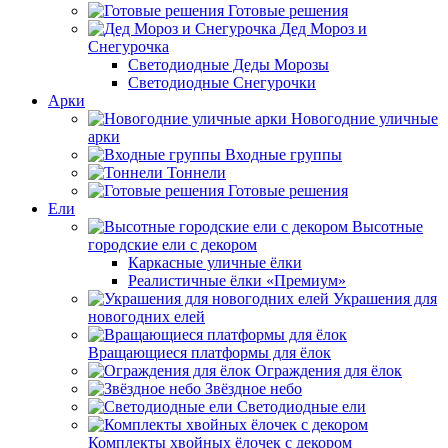
Готовые решения
Дед Мороз и
Снегурочка
Светодиодные Деды Морозы
Светодиодные Снегурочки
Арки
Новогодние уличные
арки
Входные группы
Тоннели
Готовые решения
Ели
Высотные
городские ели с декором
Каркасные уличные ёлки
Реалистичные ёлки «Премиум»
Украшения для
новогодних елей
Вращающиеся платформы для ёлок
Ограждения для ёлок
Звёздное небо
Светодиодные ели
Комплекты хвойных ёлочек с декором