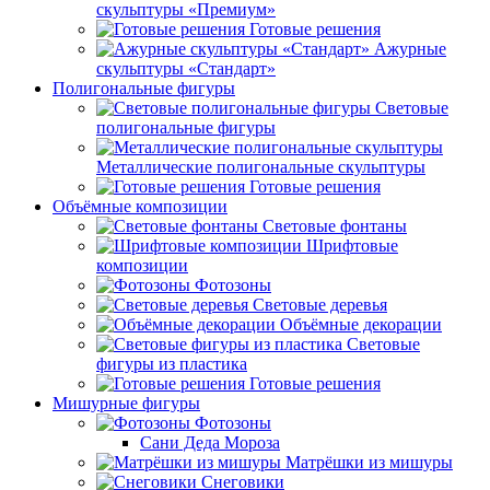
скульптуры «Премиум»
Готовые решения
Ажурные
скульптуры «Стандарт»
Полигональные фигуры
Световые
полигональные фигуры
Металлические полигональные скульптуры
Готовые решения
Объёмные композиции
Световые фонтаны
Шрифтовые
композиции
Фотозоны
Световые деревья
Объёмные декорации
Световые
фигуры из пластика
Готовые решения
Мишурные фигуры
Фотозоны
Сани Деда Мороза
Матрёшки из мишуры
Снеговики