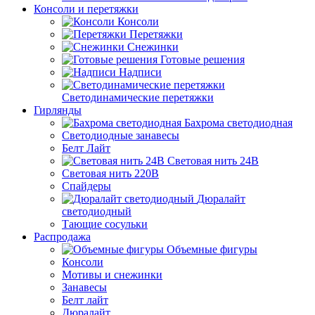
Консоли и перетяжки
Консоли
Перетяжки
Снежинки
Готовые решения
Надписи
Светодинамические перетяжки
Гирлянды
Бахрома светодиодная
Светодиодные занавесы
Белт Лайт
Световая нить 24В
Световая нить 220В
Спайдеры
Дюралайт
светодиодный
Тающие сосульки
Распродажа
Объемные фигуры
Консоли
Мотивы и снежинки
Занавесы
Белт лайт
Дюралайт