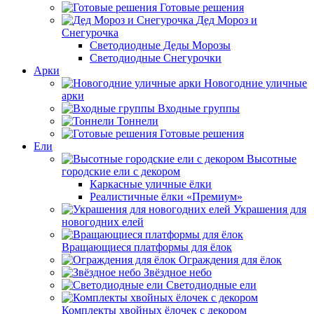
Готовые решения
Дед Мороз и
Снегурочка
Светодиодные Деды Морозы
Светодиодные Снегурочки
Арки
Новогодние уличные
арки
Входные группы
Тоннели
Готовые решения
Ели
Высотные
городские ели с декором
Каркасные уличные ёлки
Реалистичные ёлки «Премиум»
Украшения для
новогодних елей
Вращающиеся платформы для ёлок
Ограждения для ёлок
Звёздное небо
Светодиодные ели
Комплекты хвойных ёлочек с декором