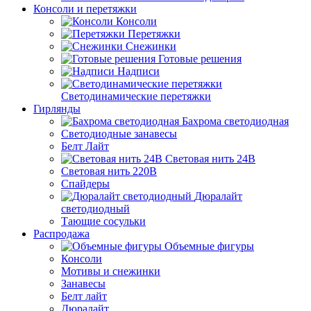
Консоли и перетяжки
Консоли
Перетяжки
Снежинки
Готовые решения
Надписи
Светодинамические перетяжки
Гирлянды
Бахрома светодиодная
Светодиодные занавесы
Белт Лайт
Световая нить 24В
Световая нить 220В
Спайдеры
Дюралайт
светодиодный
Тающие сосульки
Распродажа
Объемные фигуры
Консоли
Мотивы и снежинки
Занавесы
Белт лайт
Дюралайт