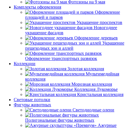
Фотозоны на 9 мая
Комплекты оформления
Оформление
площадей и парков
Украшение проспектов
Новогоднее
украшение фасадов
Оформление деревьев
Украшение
пешеходных зон и аллей
Оформление транспортных развязок
Коллекции
Золотая коллекция
Мультимедийная
коллекция
Морозная коллекция
Коллекция Лукоморье
Кристальная коллекция
Световые потолки
Фигуры животных
Светодиодные олени
Полигональные фигуры животных
Ажурные