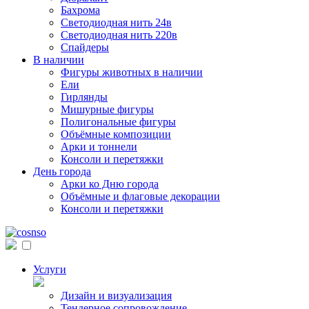
Бахрома
Светодиодная нить 24в
Светодиодная нить 220в
Спайдеры
В наличии
Фигуры животных в наличии
Ели
Гирлянды
Мишурные фигуры
Полигональные фигуры
Объёмные композиции
Арки и тоннели
Консоли и перетяжки
День города
Арки ко Дню города
Объёмные и флаговые декорации
Консоли и перетяжки
Услуги
Дизайн и визуализация
Тендерное сопровождение