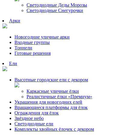
Светодиодные Деды Морозы
Светодиодные Снегурочки
Арки
Новогодние уличные арки
Входные группы
Тоннели
Готовые решения
Ели
Высотные городские ели с декором
Каркасные уличные ёлки
Реалистичные ёлки «Премиум»
Украшения для новогодних елей
Вращающиеся платформы для ёлок
Ограждения для ёлок
Звёздное небо
Светодиодные ели
Комплекты хвойных ёлочек с декором