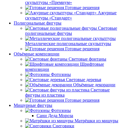
скульптуры «Премиум»
Готовые решения
Ажурные
скульптуры «Стандарт»
Полигональные фигуры
Световые
полигональные фигуры
Металлические полигональные скульптуры
Готовые решения
Объёмные композиции
Световые фонтаны
Шрифтовые
композиции
Фотозоны
Световые деревья
Объёмные декорации
Световые
фигуры из пластика
Готовые решения
Мишурные фигуры
Фотозоны
Сани Деда Мороза
Матрёшки из мишуры
Снеговики