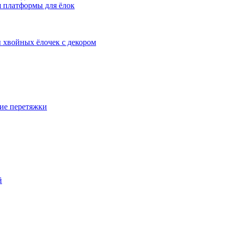
 платформы для ёлок
 хвойных ёлочек с декором
ие перетяжки
й