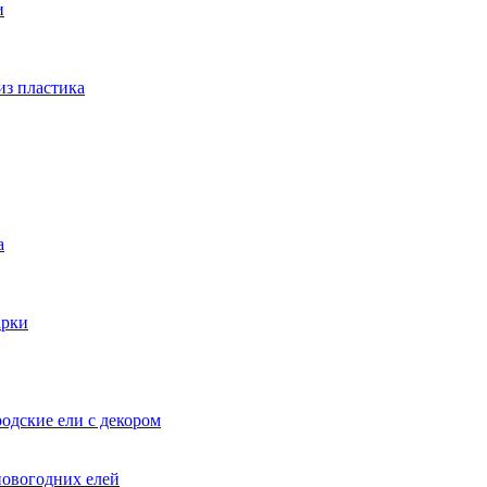
и
из пластика
а
арки
одские ели с декором
новогодних елей