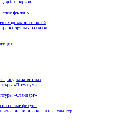
щадей и парков
шение фасадов
ешеходных зон и аллей
транспортных развязок
лекция
ые фигуры животных
ьптуры «Премиум»
птуры «Стандарт»
игональные фигуры
ллические полигональные скульптуры