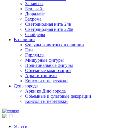
Занавесы
Белт лайт
Дюралайт
Бахрома
Светодиодная нить 24в
Светодиодная нить 220в
Спайдеры
В наличии
Фигуры животных в наличии
Ели
Гирлянды
Мишурные фигуры
Полигональные фигуры
Объёмные композиции
Арки и тоннели
Консоли и перетяжки
День города
Арки ко Дню города
Объёмные и флаговые декорации
Консоли и перетяжки
Услуги