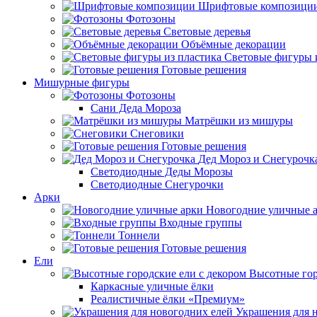
Шрифтовые композици
Фотозоны
Световые деревья
Объёмные декорации
Световые фигуры 
Готовые решения
Мишурные фигуры
Фотозоны
Сани Деда Мороза
Матрёшки из мишуры
Снеговики
Готовые решения
Дед Мороз и Снегурочк
Светодиодные Деды Морозы
Светодиодные Снегурочки
Арки
Новогодние уличные 
Входные группы
Тоннели
Готовые решения
Ели
Высотные гор
Каркасные уличные ёлки
Реалистичные ёлки «Премиум»
Украшения для 