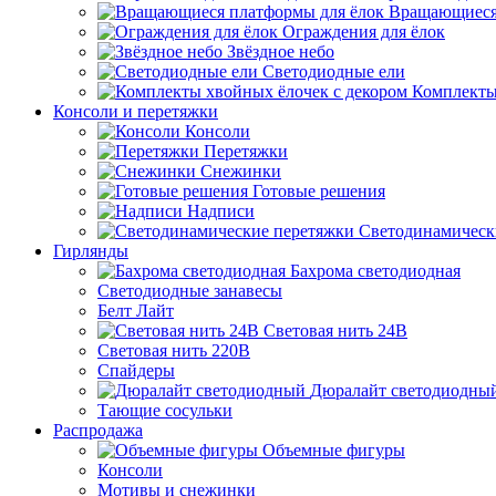
Вращающиеся
Ограждения для ёлок
Звёздное небо
Светодиодные ели
Комплекты
Консоли и перетяжки
Консоли
Перетяжки
Снежинки
Готовые решения
Надписи
Светодинамическ
Гирлянды
Бахрома светодиодная
Светодиодные занавесы
Белт Лайт
Световая нить 24В
Световая нить 220В
Спайдеры
Дюралайт светодиодны
Тающие сосульки
Распродажа
Объемные фигуры
Консоли
Мотивы и снежинки