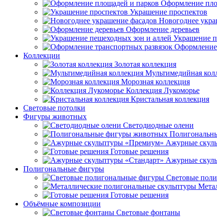
Оформление пло
Украшение проспектов
Новогоднее укра
Оформление деревьев
Украшение п
Оформление 
Коллекции
Золотая коллекция
Мультимедийная кол
Морозная коллекция
Коллекция Лукоморье
Кристальная коллекция
Световые потолки
Фигуры животных
Светодиодные олени
Полигональн
Ажурные скул
Готовые решения
Ажурные скуль
Полигональные фигуры
Световые пол
Мета
Готовые решения
Объёмные композиции
Световые фонтаны