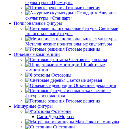
скульптуры «Премиум»
Готовые решения
Ажурные
скульптуры «Стандарт»
Полигональные фигуры
Световые
полигональные фигуры
Металлические полигональные скульптуры
Готовые решения
Объёмные композиции
Световые фонтаны
Шрифтовые
композиции
Фотозоны
Световые деревья
Объёмные декорации
Световые
фигуры из пластика
Готовые решения
Мишурные фигуры
Фотозоны
Сани Деда Мороза
Матрёшки из мишуры
Снеговики