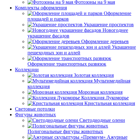
Фотозоны на 9 мая
Комплекты оформления
Оформление
площадей и парков
Украшение проспектов
Новогоднее
украшение фасадов
Оформление деревьев
Украшение
пешеходных зон и аллей
Оформление транспортных развязок
Коллекции
Золотая коллекция
Мультимедийная
коллекция
Морозная коллекция
Коллекция Лукоморье
Кристальная коллекция
Световые потолки
Фигуры животных
Светодиодные олени
Полигональные фигуры животных
Ажурные