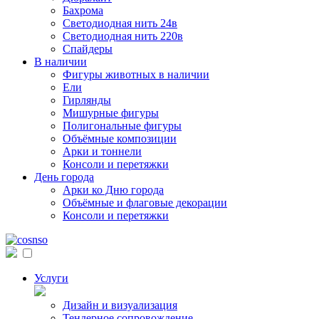
Бахрома
Светодиодная нить 24в
Светодиодная нить 220в
Спайдеры
В наличии
Фигуры животных в наличии
Ели
Гирлянды
Мишурные фигуры
Полигональные фигуры
Объёмные композиции
Арки и тоннели
Консоли и перетяжки
День города
Арки ко Дню города
Объёмные и флаговые декорации
Консоли и перетяжки
Услуги
Дизайн и визуализация
Тендерное сопровождение