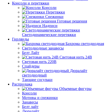
Консоли и перетяжки
Консоли
Перетяжки
Снежинки
Готовые решения
Надписи
Светодинамические перетяжки
Гирлянды
Бахрома светодиодная
Светодиодные занавесы
Белт Лайт
Световая нить 24В
Световая нить 220В
Спайдеры
Дюралайт
светодиодный
Тающие сосульки
Распродажа
Объемные фигуры
Консоли
Мотивы и снежинки
Занавесы
Белт лайт
Дюралайт