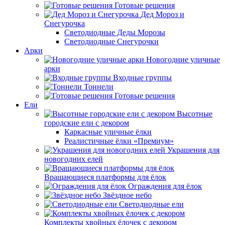
Готовые решения
Дед Мороз и
Снегурочка
Светодиодные Деды Морозы
Светодиодные Снегурочки
Арки
Новогодние уличные
арки
Входные группы
Тоннели
Готовые решения
Ели
Высотные
городские ели с декором
Каркасные уличные ёлки
Реалистичные ёлки «Премиум»
Украшения для
новогодних елей
Вращающиеся платформы для ёлок
Ограждения для ёлок
Звёздное небо
Светодиодные ели
Комплекты хвойных ёлочек с декором