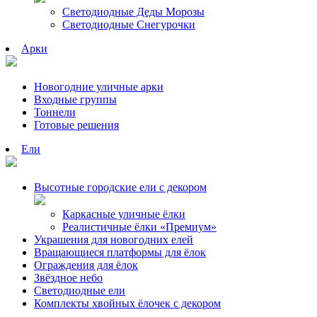
Светодиодные Деды Морозы
Светодиодные Снегурочки
Арки
Новогодние уличные арки
Входные группы
Тоннели
Готовые решения
Ели
Высотные городские ели с декором
Каркасные уличные ёлки
Реалистичные ёлки «Премиум»
Украшения для новогодних елей
Вращающиеся платформы для ёлок
Ограждения для ёлок
Звёздное небо
Светодиодные ели
Комплекты хвойных ёлочек с декором